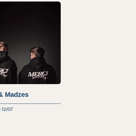
& Madzes
 12/07