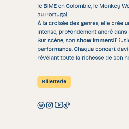
le BIME en Colombie, le Monkey We
au Portugal.
À la croisée des genres, elle crée u
intense, profondément ancré dans 
Sur scène, son
show immersif
fusi
performance. Chaque concert devi
révélant toute la richesse de son hé
Billetterie
Spotify de La Valentina
Instagram de La Valentina
Youtube de La Valentina
Tiktok de La Valentina