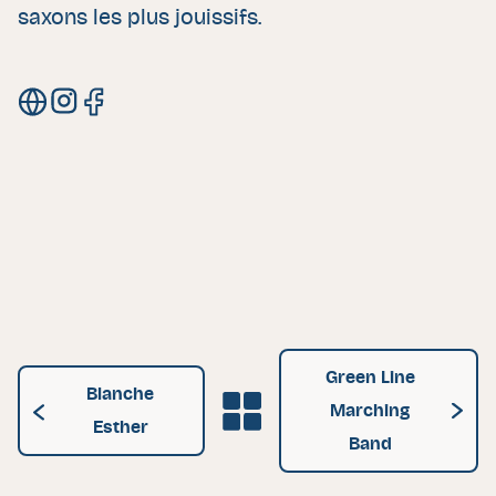
saxons les plus jouissifs.
Site de Green Line Marching Band
Instagram de Green Line Marching Band
Facebook de Green Line Marching Band
Green Line
Blanche
Grille des artistes
Marching
Esther
Band