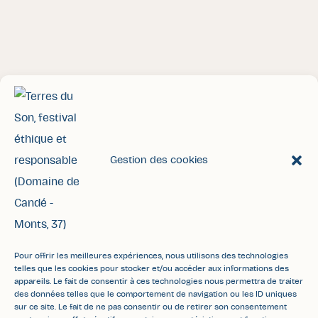
Gestion des cookies
Accueil
Contact
Espace pro/presse
FAQ
Mentions légales
Politique de confidentialité
Pour offrir les meilleures expériences, nous utilisons des technologies
telles que les cookies pour stocker et/ou accéder aux informations des
Plan du site
CGV
Accessibilité
appareils. Le fait de consentir à ces technologies nous permettra de traiter
des données telles que le comportement de navigation ou les ID uniques
Site web écoconçu
sur ce site. Le fait de ne pas consentir ou de retirer son consentement