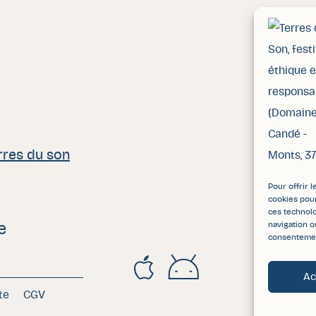
rres du son
Pour offrir 
cookies pour
ces technol
navigation o
e
consentement
Ac
te
CGV